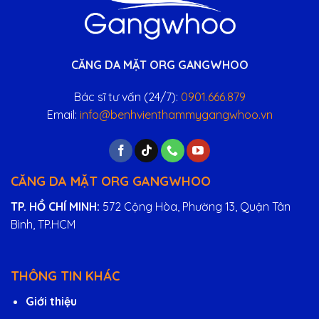
CĂNG DA MẶT ORG GANGWHOO
Bác sĩ tư vấn (24/7):
0901.666.879
Email:
info@benhvienthammygangwhoo.vn
CĂNG DA MẶT ORG GANGWHOO
TP. HỒ CHÍ MINH:
572 Cộng Hòa, Phường 13, Quận Tân
Bình, TP.HCM
THÔNG TIN KHÁC
Giới thiệu