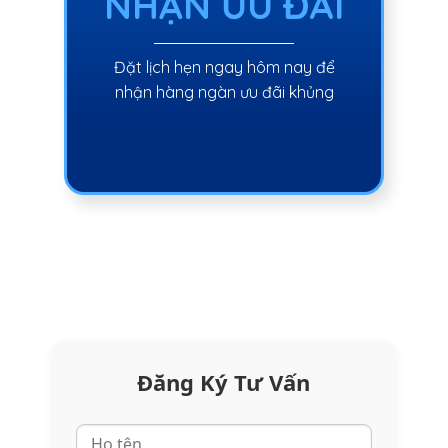
NHẬN ƯU ĐÃI
Đặt lịch hẹn ngay hôm nay để
nhận hàng ngàn ưu đãi khủng
Đăng Ký Tư Vấn