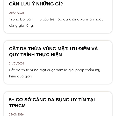
CẦN LƯU Ý NHỮNG GÌ?
06/04/2026
Trong bối cảnh nhu cầu trẻ hóa da không xâm lấn ngày
càng gia tăng,
CẮT DA THỪA VÙNG MẶT: ƯU ĐIỂM VÀ
QUY TRÌNH THỰC HIỆN
24/01/2026
Cắt da thừa vùng mặt được xem là giải pháp thẩm mỹ
hiệu quả giúp
5+ CƠ SỞ CĂNG DA BỤNG UY TÍN TẠI
TPHCM
23/01/2026