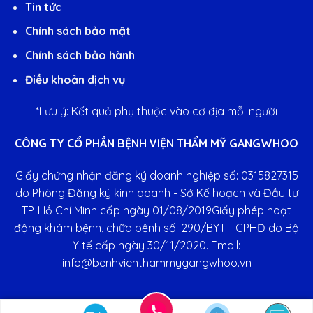
Tin tức
Chính sách bảo mật
Chính sách bảo hành
Điều khoản dịch vụ
*Lưu ý: Kết quả phụ thuộc vào cơ địa mỗi người
CÔNG TY CỔ PHẦN BỆNH VIỆN THẨM MỸ GANGWHOO
Giấy chứng nhận đăng ký doanh nghiệp số: 0315827315
do Phòng Đăng ký kinh doanh - Sở Kế hoạch và Đầu tư
TP. Hồ Chí Minh cấp ngày 01/08/2019Giấy phép hoạt
động khám bệnh, chữa bệnh số: 290/BYT - GPHĐ do Bộ
Y tế cấp ngày 30/11/2020. Email:
info@benhvienthammygangwhoo.vn