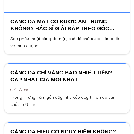
CĂNG DA MẶT CÓ ĐƯỢC ĂN TRỨNG
KHÔNG? BÁC SĨ GIẢI ĐÁP THEO GÓC
NHÌN Y KHOA
Sau phẫu thuật căng da mặt, chế độ chăm sóc hậu phẫu
và dinh dưỡng
CĂNG DA CHỈ VÀNG BAO NHIÊU TIỀN?
CẬP NHẬT GIÁ MỚI NHẤT
07/04/2026
Trong những năm gần đây, nhu cầu duy trì làn da săn
chắc, tươi trẻ
CĂNG DA HIFU CÓ NGUY HIỂM KHÔNG?