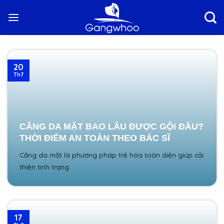
Skip
to
content
20
Th7
CĂNG DA MẶT BAO LÂU ĐƯỢC GỘI ĐẦU?
THỜI ĐIỂM AN TOÀN THEO BÁC SĨ
Căng da mặt là phương pháp trẻ hóa toàn diện giúp cải
thiện tình trạng
17