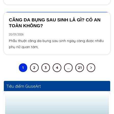
CĂNG DA BỤNG SAU SINH LÀ GÌ? CÓ AN
TOÀN KHÔNG?
20/01/2026
Phẫu thuật căng da bụng sau sinh ngày càng được nhiều
phụ nữ quan tâm,
1
2
3
4
…
21
Tiêu điểm GiuseArt