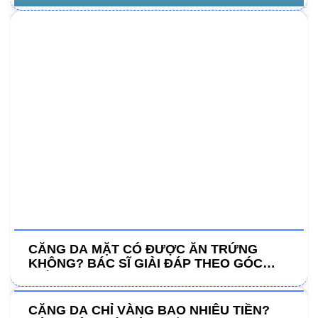
CĂNG DA MẶT CÓ ĐƯỢC ĂN TRỨNG
KHÔNG? BÁC SĨ GIẢI ĐÁP THEO GÓC
NHÌN Y KHOA
CĂNG DA CHỈ VÀNG BAO NHIÊU TIỀN?