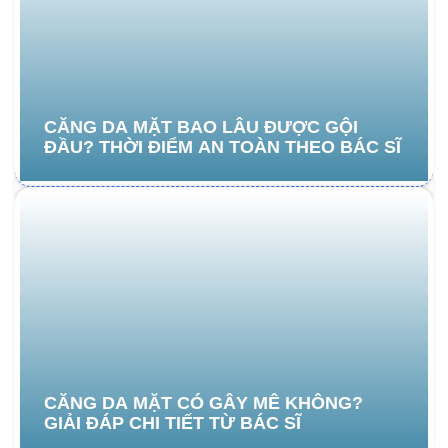
CĂNG DA MẶT BAO LÂU ĐƯỢC GỘI
ĐẦU? THỜI ĐIỂM AN TOÀN THEO BÁC SĨ
CĂNG DA MẶT CÓ GÂY MÊ KHÔNG?
GIẢI ĐÁP CHI TIẾT TỪ BÁC SĨ