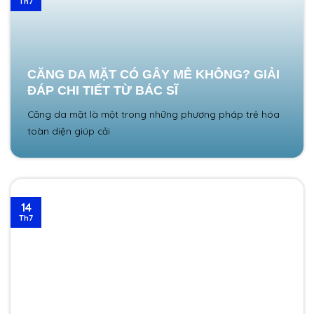
Th7
CĂNG DA MẶT CÓ GÂY MÊ KHÔNG? GIẢI
ĐÁP CHI TIẾT TỪ BÁC SĨ
Căng da mặt là một trong những phương pháp trẻ hóa
toàn diện giúp cải
14
Th7