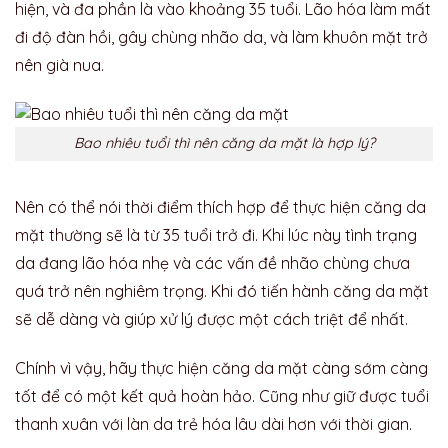
hiện, và đa phần là vào khoảng 35 tuổi. Lão hóa làm mất
đi độ đàn hồi, gây chùng nhão da, và làm khuôn mặt trở
nên già nua.
Bao nhiêu tuổi thì nên căng da mặt là hợp lý?
Nên có thể nói thời điểm thích hợp để thực hiện căng da
mặt thường sẽ là từ 35 tuổi trở đi. Khi lúc này tình trạng
da đang lão hóa nhẹ và các vấn đề nhão chùng chưa
quá trở nên nghiêm trọng. Khi đó tiến hành căng da mặt
sẽ dễ dàng và giúp xử lý được một cách triệt để nhất.
Chính vì vậy, hãy thực hiện căng da mặt càng sớm càng
tốt để có một kết quả hoàn hảo. Cũng như giữ được tuổi
thanh xuân với làn da trẻ hóa lâu dài hơn với thời gian.