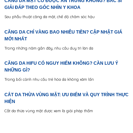
CĂNG DA MẶT CÓ ĐƯỢC ĂN TRỨNG KHÔNG? BÁC SĨ
GIẢI ĐÁP THEO GÓC NHÌN Y KHOA
Sau phẫu thuật căng da mặt, chế độ chăm sóc hậu
CĂNG DA CHỈ VÀNG BAO NHIÊU TIỀN? CẬP NHẬT GIÁ
MỚI NHẤT
Trong những năm gần đây, nhu cầu duy trì làn da
CĂNG DA HIFU CÓ NGUY HIỂM KHÔNG? CẦN LƯU Ý
NHỮNG GÌ?
Trong bối cảnh nhu cầu trẻ hóa da không xâm lấn
CẮT DA THỪA VÙNG MẶT: ƯU ĐIỂM VÀ QUY TRÌNH THỰC
HIỆN
Cắt da thừa vùng mặt được xem là giải pháp thẩm