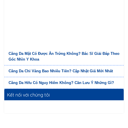
Căng Da Mặt Có Được Ăn Trứng Không? Bác Sĩ Giải Đáp Theo
Góc Nhìn Y Khoa
Căng Da Chỉ Vàng Bao Nhiêu Tiền? Cập Nhật Giá Mới Nhất
Căng Da Hifu Có Nguy Hiểm Không? Cần Lưu Ý Những Gì?
Kết nối với chúng tôi