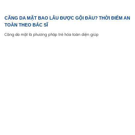
CĂNG DA MẶT BAO LÂU ĐƯỢC GỘI ĐẦU? THỜI ĐIỂM AN
TOÀN THEO BÁC SĨ
Căng da mặt là phương pháp trẻ hóa toàn diện giúp