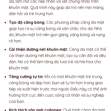
da, làm mờ các nếp nhăn và vết chùng nhão trên
khuôn mặt. Quá trình này giúp da trở nên mịn màng,
đàn hồi và trẻ trung hơn.
Tạo độ căng bóng:
Các phương pháp căng da mặt
giúp tạo ra sự căng bóng và săn chắc cho da. Nhờ
đó, khuôn mặt trở nên gọn gàng, sáng bóng và rạng
rỡ hơn.
Cải thiện đường nét khuôn mặt:
Căng da mặt có thể
cải thiện đường nét khuôn mặt, tạo sự cân đối và đều
đặn. Nó có thể làm tăng độ tươi trẻ và hài hòa cho
khuôn mặt.
Tăng cường tự tin:
Khi có một khuôn mặt trẻ trung,
căng bóng và đẹp hơn, bạn sẽ tự tin hơn trong giao
tiếp và xuất hiện trước mọi người. Điều này có thể ảnh
hưởng tích cực đến cuộc sống cá nhân và sự nghiệp
của bạn.
Kích thích sản sinh collagen:
Quá trình căng da mặt