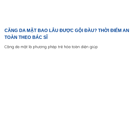
CĂNG DA MẶT BAO LÂU ĐƯỢC GỘI ĐẦU? THỜI ĐIỂM AN
TOÀN THEO BÁC SĨ
Căng da mặt là phương pháp trẻ hóa toàn diện giúp