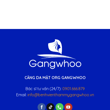
CĂNG DA MẶT ORG GANGWHOO
Bác sĩ tư vấn (24/7):
0901.666.879
Email:
info@benhvienthammygangwhoo.vn