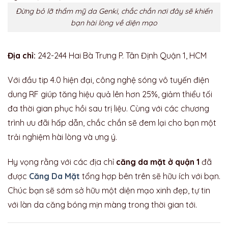
Đừng bỏ lỡ thẩm mỹ da Genki, chắc chắn nơi đây sẽ khiến
bạn hài lòng về diện mạo
Địa chỉ:
242-244 Hai Bà Trưng P. Tân Định Quận 1, HCM
Với đầu tip 4.0 hiện đại, công nghệ sóng vô tuyến điện
dung RF giúp tăng hiệu quả lên hơn 25%, giảm thiểu tối
đa thời gian phục hồi sau trị liệu. Cùng với các chương
trình ưu đãi hấp dẫn, chắc chắn sẽ đem lại cho bạn một
trải nghiệm hài lòng và ưng ý.
Hy vọng rằng với các địa chỉ
căng da mặt ở quận 1
đã
được
Căng Da Mặt
tổng hợp bên trên sẽ hữu ích với bạn.
Chúc bạn sẽ sớm sở hữu một diện mạo xinh đẹp, tự tin
với làn da căng bóng mịn màng trong thời gian tới.