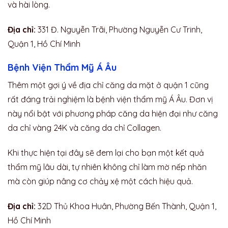
và hài lòng.
Địa chỉ:
331 Đ. Nguyễn Trãi, Phường Nguyễn Cư Trinh,
Quận 1, Hồ Chí Minh
Bệnh Viện Thẩm Mỹ Á Âu
Thêm một gợi ý về địa chỉ căng da mặt ở quận 1 cũng
rất đáng trải nghiệm là bệnh viện thẩm mỹ Á Âu. Đơn vị
này nổi bật với
phương pháp căng da hiện đại như căng
da chỉ vàng 24K và căng da chỉ Collagen.
Khi thực hiện tại đây sẽ đem lại cho bạn một kết quả
thẩm mỹ lâu dài, tự nhiên không chỉ làm mờ nếp nhăn
mà còn giúp nâng cơ chảy xệ một cách hiệu quả.
Địa chỉ:
32D Thủ Khoa Huân, Phường Bến Thành, Quận 1,
Hồ Chí Minh