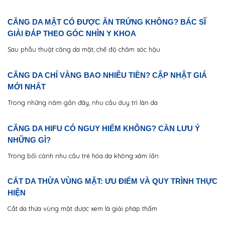
CĂNG DA MẶT CÓ ĐƯỢC ĂN TRỨNG KHÔNG? BÁC SĨ
GIẢI ĐÁP THEO GÓC NHÌN Y KHOA
Sau phẫu thuật căng da mặt, chế độ chăm sóc hậu
CĂNG DA CHỈ VÀNG BAO NHIÊU TIỀN? CẬP NHẬT GIÁ
MỚI NHẤT
Trong những năm gần đây, nhu cầu duy trì làn da
CĂNG DA HIFU CÓ NGUY HIỂM KHÔNG? CẦN LƯU Ý
NHỮNG GÌ?
Trong bối cảnh nhu cầu trẻ hóa da không xâm lấn
CẮT DA THỪA VÙNG MẶT: ƯU ĐIỂM VÀ QUY TRÌNH THỰC
HIỆN
Cắt da thừa vùng mặt được xem là giải pháp thẩm