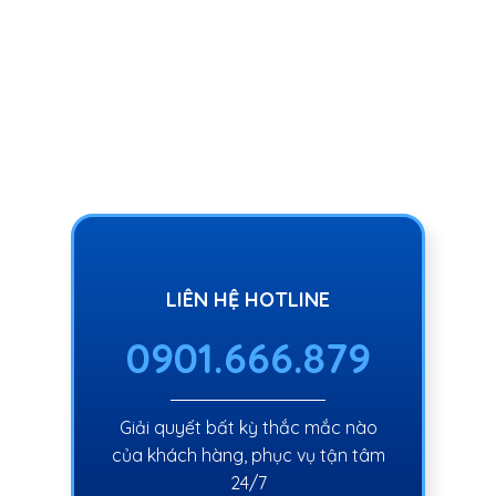
LIÊN HỆ HOTLINE
0901.666.879
Giải quyết bất kỳ thắc mắc nào
của khách hàng, phục vụ tận tâm
24/7