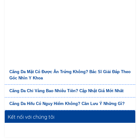
Căng Da Mặt Có Được Ăn Trứng Không? Bác Sĩ Giải Đáp Theo
Góc Nhìn Y Khoa
Căng Da Chỉ Vàng Bao Nhiêu Tiền? Cập Nhật Giá Mới Nhất
Căng Da Hifu Có Nguy Hiểm Không? Cần Lưu Ý Những Gì?
Kết nối với chúng tôi