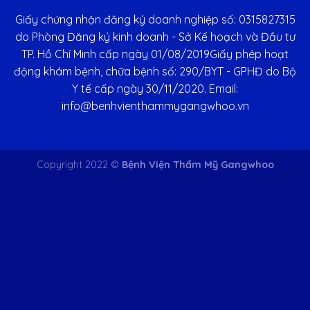
Giấy chứng nhận đăng ký doanh nghiệp số: 0315827315
do Phòng Đăng ký kinh doanh - Sở Kế hoạch và Đầu tư
TP. Hồ Chí Minh cấp ngày 01/08/2019Giấy phép hoạt
động khám bệnh, chữa bệnh số: 290/BYT - GPHĐ do Bộ
Y tế cấp ngày 30/11/2020. Email:
info@benhvienthammygangwhoo.vn
Copyright 2022 ©
Bệnh Viện Thẩm Mỹ Gangwhoo