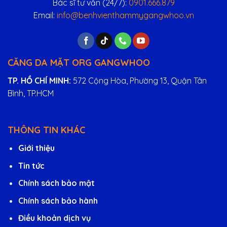
Bác sĩ tư vấn (24/7):
0901.666.879
Email:
info@benhvienthammygangwhoo.vn
CĂNG DA MẶT ORG GANGWHOO
TP. HỒ CHÍ MINH:
572 Cộng Hòa, Phường 13, Quận Tân
Bình, TP.HCM
THÔNG TIN KHÁC
Giới thiệu
Tin tức
Chính sách bảo mật
Chính sách bảo hành
Điều khoản dịch vụ