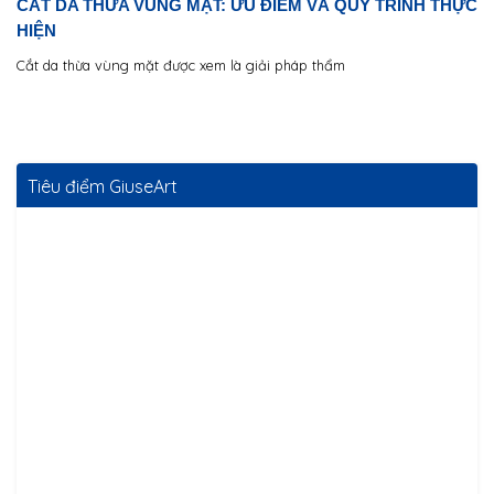
CẮT DA THỪA VÙNG MẶT: ƯU ĐIỂM VÀ QUY TRÌNH THỰC
HIỆN
Cắt da thừa vùng mặt được xem là giải pháp thẩm
Tiêu điểm GiuseArt