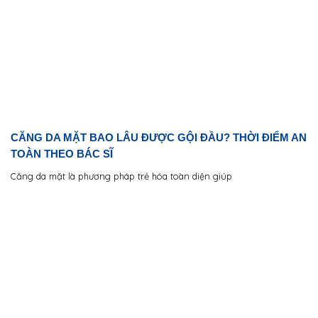
CĂNG DA MẶT BAO LÂU ĐƯỢC GỘI ĐẦU? THỜI ĐIỂM AN
TOÀN THEO BÁC SĨ
Căng da mặt là phương pháp trẻ hóa toàn diện giúp