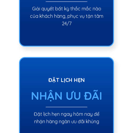
Giải quyết bất kỳ thắc mắc nào
của khách hàng, phục vụ tận tâm
24/7
ĐẶT LỊCH HẸN
NHẬN ƯU ĐÃI
Đặt lịch hẹn ngay hôm nay để
nhận hàng ngàn ưu đãi khủng